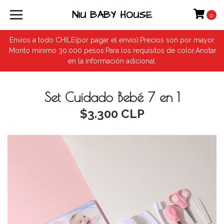
NIU BABY HOUSE
0
Envios a todo CHILE(por pagar el envio).Precios son por mayor
.Monto minimo 30.000 pesos.Para los requisitos de color,Anotar
en la información adicional.
Set Cuidado Bebé 7 en 1
$3.300 CLP