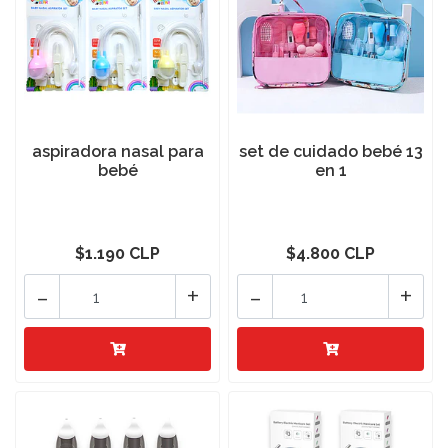
aspiradora nasal para
set de cuidado bebé 13
bebé
en 1
$1.190 CLP
$4.800 CLP
-
+
-
+