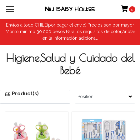
NIU BABY HOUSE
0
Envios a todo CHILE(por pagar el envio).Precios son por mayor
.Monto minimo 30.000 pesos.Para los requisitos de color,Anotar
en la información adicional.
Higiene,Salud y Cuidado del
Bebé
55 Product(s)