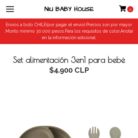
NIU BABY HOUSE
0
Envios a todo CHILE(por pagar el envio).Precios son por mayor
.Monto minimo 30.000 pesos.Para los requisitos de color,Anotar
en la información adicional.
Set alimentación 3en1 para bebė
$4.900 CLP