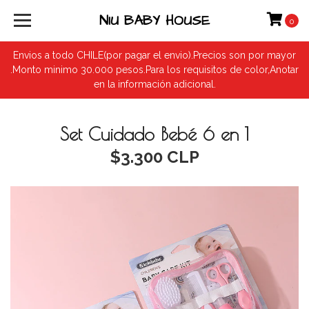
NIU BABY HOUSE
0
Envios a todo CHILE(por pagar el envio).Precios son por mayor
.Monto minimo 30.000 pesos.Para los requisitos de color,Anotar
en la información adicional.
Set Cuidado Bebé 6 en 1
$3.300 CLP