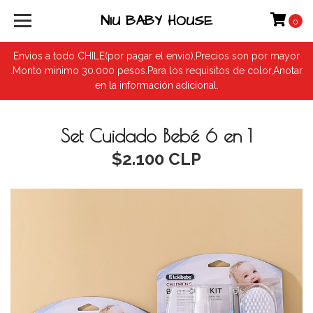
NIU BABY HOUSE
0
Envios a todo CHILE(por pagar el envio).Precios son por mayor
.Monto minimo 30.000 pesos.Para los requisitos de color,Anotar
en la información adicional.
Set Cuidado Bebé 6 en 1
$2.100 CLP