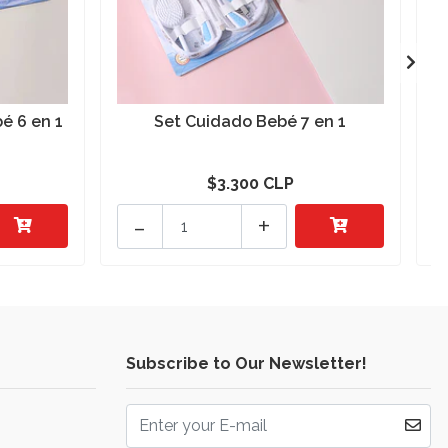
é 6 en 1
Set Cuidado Bebé 7 en 1
S
$3.300 CLP
-
+
Subscribe to Our Newsletter!