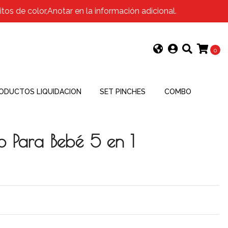
os de color,Anotar en la información adicional.
0
ODUCTOS LIQUIDACION
SET PINCHES
COMBO
o Para Bebé 5 en 1