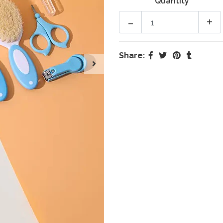
Quantity
-
+
Share: