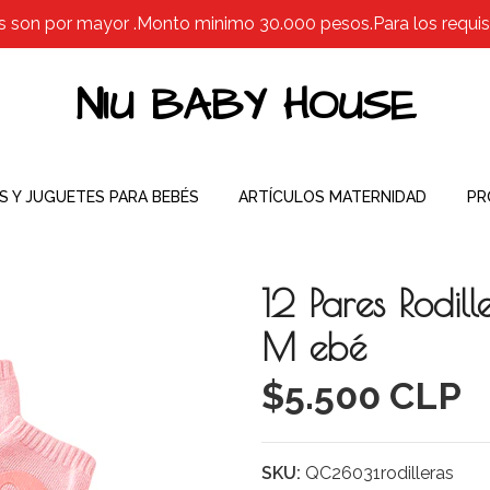
s son por mayor .Monto minimo 30.000 pesos.Para los requisit
NIU BABY HOUSE
S Y JUGUETES PARA BEBÉS
ARTÍCULOS MATERNIDAD
PR
12 Pares Rodill
M ebé
$5.500 CLP
SKU:
QC26031rodilleras