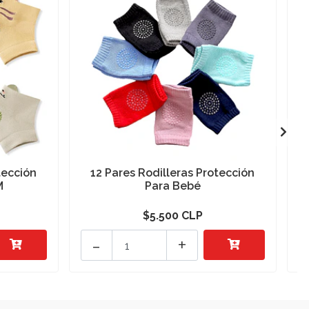
tección
12 Pares Rodilleras Protección
1
M
Para Bebé
$5.500 CLP
-
+