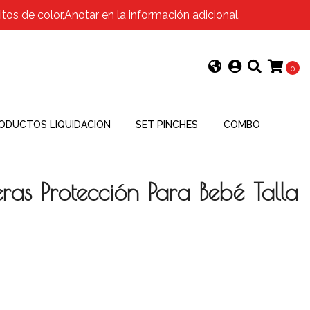
os de color,Anotar en la información adicional.
0
ODUCTOS LIQUIDACION
SET PINCHES
COMBO
eras Protección Para Bebé Talla