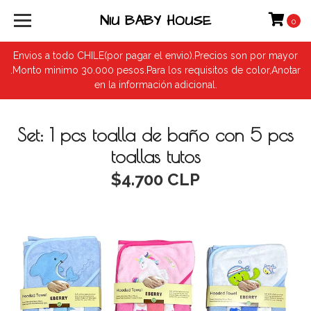
NIU BABY HOUSE
0
Envios a todo CHILE(por pagar el envio).Precios son por mayor
.Monto minimo 30.000 pesos.Para los requisitos de color,Anotar
en la información adicional.
Set: 1 pcs toalla de baño con 5 pcs
toallas tutos
$4.700 CLP