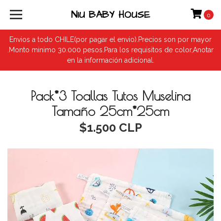
NIU BABY HOUSE
0
Envios a todo CHILE(por pagar el envio).Precios son por mayor
.Monto minimo 30.000 pesos.Para los requisitos de color,Anotar
en la información adicional.
Pack*3 Toallas Tutos Muselina
Tamaño 25cm*25cm
$1.500 CLP