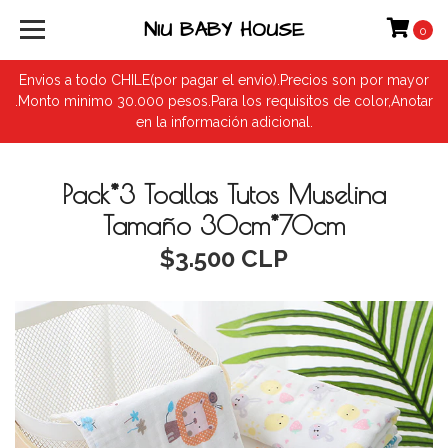
NIU BABY HOUSE
0
Envios a todo CHILE(por pagar el envio).Precios son por mayor
.Monto minimo 30.000 pesos.Para los requisitos de color,Anotar
en la información adicional.
Pack*3 Toallas Tutos Muselina
Tamaño 30cm*70cm
$3.500 CLP