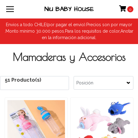
NIU BABY HOUSE
0
Envios a todo CHILE(por pagar el envio).Precios son por mayor
.Monto minimo 30.000 pesos.Para los requisitos de color,Anotar
en la información adicional.
Mamaderas y Accesorios
51 Producto(s)