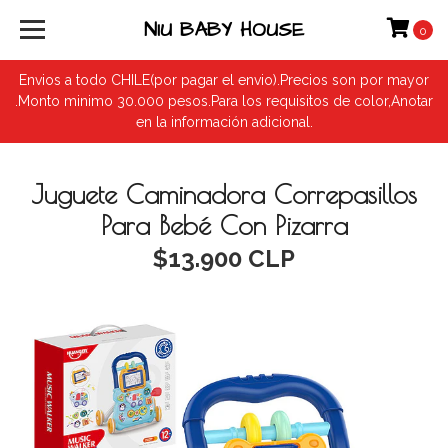
NIU BABY HOUSE
0
Envios a todo CHILE(por pagar el envio).Precios son por mayor
.Monto minimo 30.000 pesos.Para los requisitos de color,Anotar
en la información adicional.
Juguete Caminadora Correpasillos
Para Bebé Con Pizarra
$13.900 CLP