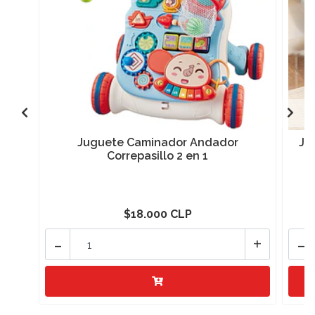
Juguete Caminador Andador
Ju
Correpasillo 2 en 1
$18.000 CLP
-
+
-