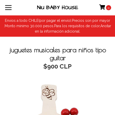
NIU BABY HOUSE
0
Envios a todo CHILE(por pagar el envio).Precios son por mayor
.Monto minimo 30.000 pesos.Para los requisitos de color,Anotar
en la información adicional.
juguetes musicales para niños tipo
guitar
$900 CLP