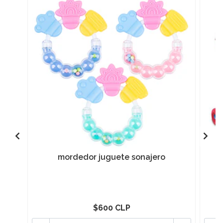
mordedor juguete sonajero
C
$600 CLP