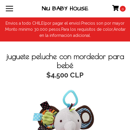
NIU BABY HOUSE
0
Envios a todo CHILE(por pagar el envio).Precios son por mayor
.Monto minimo 30.000 pesos.Para los requisitos de color,Anotar
en la información adicional.
juguete peluche con mordedor para
bebé
$4.500 CLP