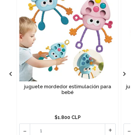
juguete mordedor estimulación para
jug
bebé
$1.800 CLP
-
+
-