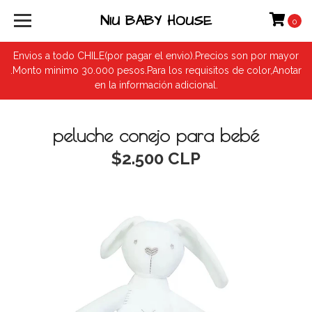
NIU BABY HOUSE
0
Envios a todo CHILE(por pagar el envio).Precios son por mayor
.Monto minimo 30.000 pesos.Para los requisitos de color,Anotar
en la información adicional.
peluche conejo para bebé
$2.500 CLP