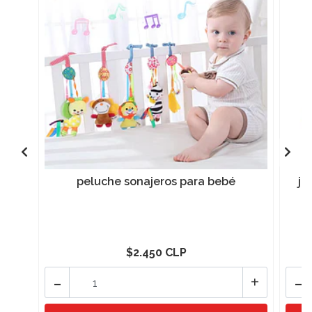
peluche sonajeros para bebé
ju
$2.450 CLP
-
+
-