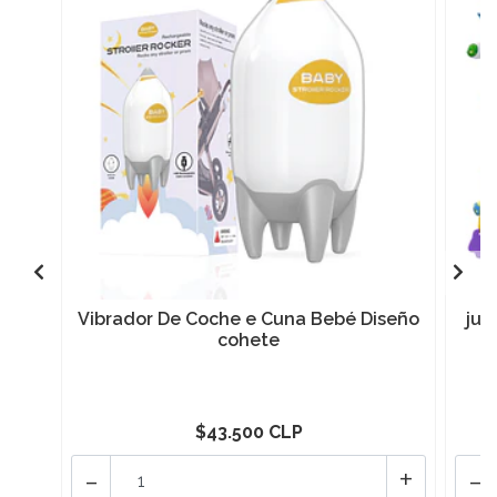
Vibrador De Coche e Cuna Bebé Diseño
jug
cohete
$43.500 CLP
-
+
-