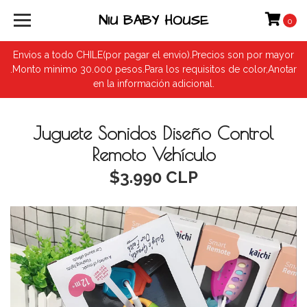
NIU BABY HOUSE
0
Envios a todo CHILE(por pagar el envio).Precios son por mayor
.Monto minimo 30.000 pesos.Para los requisitos de color,Anotar
en la información adicional.
Juguete Sonidos Diseño Control
Remoto Vehículo
$3.990 CLP