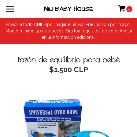
NIU BABY HOUSE
0
Envios a todo CHILE(por pagar el envio).Precios son por mayor
.Monto minimo 30.000 pesos.Para los requisitos de color,Anotar
en la información adicional.
tazón de equilibrio para bebé
$1.500 CLP