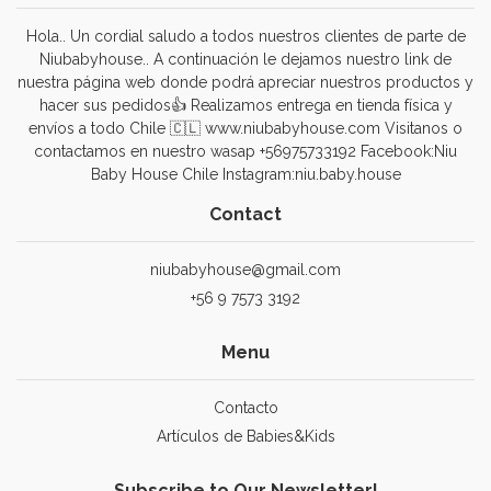
Hola.. Un cordial saludo a todos nuestros clientes de parte de
Niubabyhouse.. A continuación le dejamos nuestro link de
nuestra página web donde podrá apreciar nuestros productos y
hacer sus pedidos👍 Realizamos entrega en tienda física y
envíos a todo Chile 🇨🇱 www.niubabyhouse.com Visitanos o
contactamos en nuestro wasap +56975733192 Facebook:Niu
Baby House Chile Instagram:niu.baby.house
Contact
niubabyhouse@gmail.com
+56 9 7573 3192
Menu
Contacto
Artículos de Babies&Kids
Subscribe to Our Newsletter!