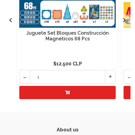
Juguete Set Bloques Construcción
J
Magnéticos 68 Pcs
$12.500 CLP
-
+
-
About us