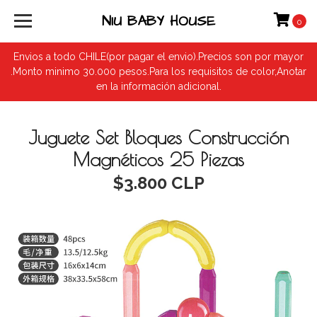
NIU BABY HOUSE
0
Envios a todo CHILE(por pagar el envio).Precios son por mayor
.Monto minimo 30.000 pesos.Para los requisitos de color,Anotar
en la información adicional.
Juguete Set Bloques Construcción
Magnéticos 25 Piezas
$3.800 CLP