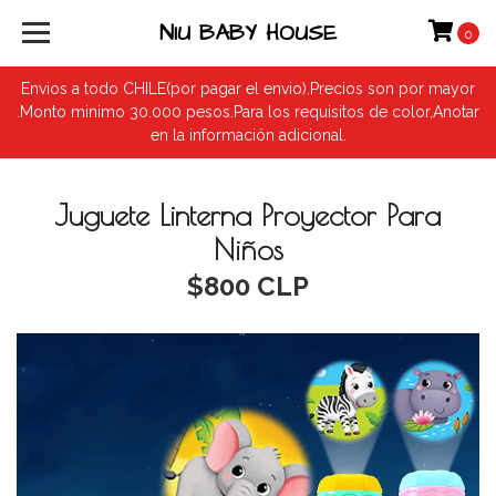
NIU BABY HOUSE
0
Envios a todo CHILE(por pagar el envio).Precios son por mayor
.Monto minimo 30.000 pesos.Para los requisitos de color,Anotar
en la información adicional.
Juguete Linterna Proyector Para
Niños
$800 CLP