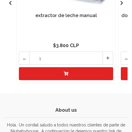
extractor de leche manual
dosi
$3.800 CLP
-
+
-
About us
Hola.. Un cordial saludo a todos nuestros clientes de parte de
Niubabyhouse.. A continuación le dejamos nuestro link de