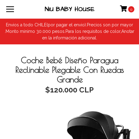
NIU BABY HOUSE
0
Envios a todo CHILE(por pagar el envio).Precios son por mayor
.Monto minimo 30.000 pesos.Para los requisitos de color,Anotar
en la información adicional.
Coche Bebé Diseño Paragua
Reclinable Plegable Con Ruedas
Grande
$120.000 CLP