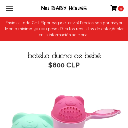
NIU BABY HOUSE
0
Envios a todo CHILE(por pagar el envio).Precios son por mayor
.Monto minimo 30.000 pesos.Para los requisitos de color,Anotar
en la información adicional.
botella ducha de bebé
$800 CLP