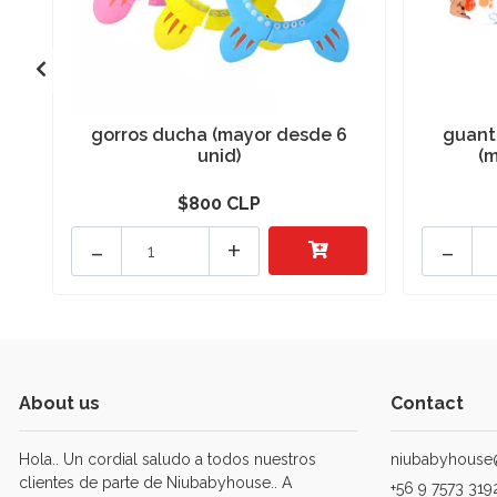
gorros ducha (mayor desde 6
guant
unid)
(m
$800 CLP
-
+
-
About us
Contact
Hola.. Un cordial saludo a todos nuestros
niubabyhouse
clientes de parte de Niubabyhouse.. A
+56 9 7573 319