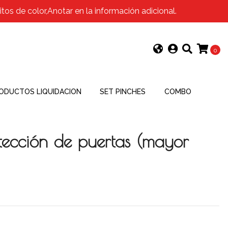
os de color,Anotar en la información adicional.
0
ODUCTOS LIQUIDACION
SET PINCHES
COMBO
tección de puertas (mayor