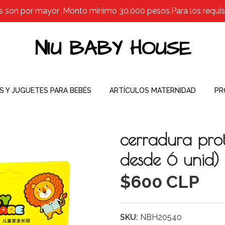
s son por mayor .Monto minimo 30.000 pesos.Para los requisit
NIU BABY HOUSE
S Y JUGUETES PARA BEBÉS
ARTÍCULOS MATERNIDAD
PR
cerradura pro
desde 6 unid)
$600 CLP
SKU:
NBH20540