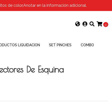
os de color,Anotar en la información adicional.
0
ODUCTOS LIQUIDACION
SET PINCHES
COMBO
tectores De Esquina