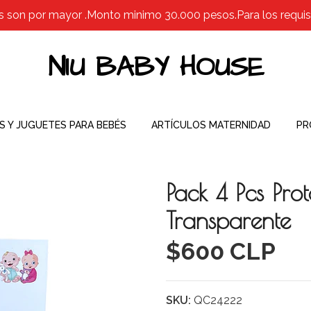
s son por mayor .Monto minimo 30.000 pesos.Para los requisit
NIU BABY HOUSE
S Y JUGUETES PARA BEBÉS
ARTÍCULOS MATERNIDAD
PR
Pack 4 Pcs Pro
Transparente
$600 CLP
SKU:
QC24222