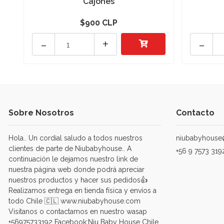
Cajones
$900 CLP
-
+
-
Sobre Nosotros
Contacto
Hola.. Un cordial saludo a todos nuestros
niubabyhouse
clientes de parte de Niubabyhouse.. A
+56 9 7573 319
continuación le dejamos nuestro link de
nuestra página web donde podrá apreciar
nuestros productos y hacer sus pedidos👍
Realizamos entrega en tienda física y envíos a
todo Chile 🇨🇱 www.niubabyhouse.com
Visitanos o contactamos en nuestro wasap
+56975733192 Facebook:Niu Baby House Chile