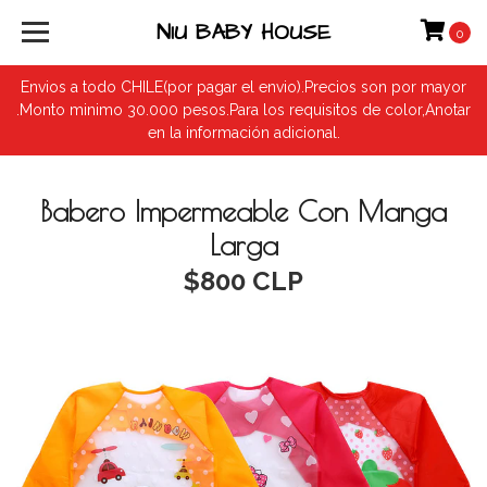
NIU BABY HOUSE
0
Envios a todo CHILE(por pagar el envio).Precios son por mayor
.Monto minimo 30.000 pesos.Para los requisitos de color,Anotar
en la información adicional.
Babero Impermeable Con Manga
Larga
$800 CLP