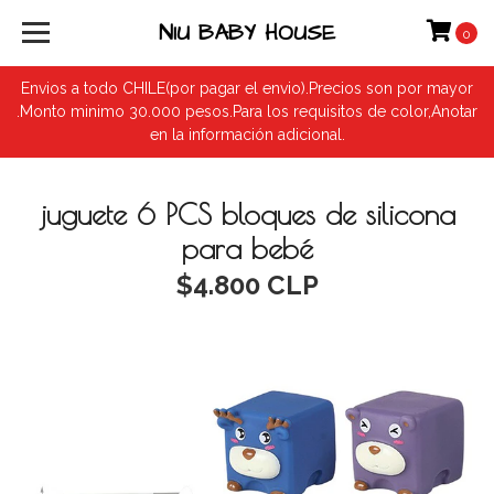
NIU BABY HOUSE
0
Envios a todo CHILE(por pagar el envio).Precios son por mayor
.Monto minimo 30.000 pesos.Para los requisitos de color,Anotar
en la información adicional.
juguete 6 PCS bloques de silicona
para bebé
$4.800 CLP