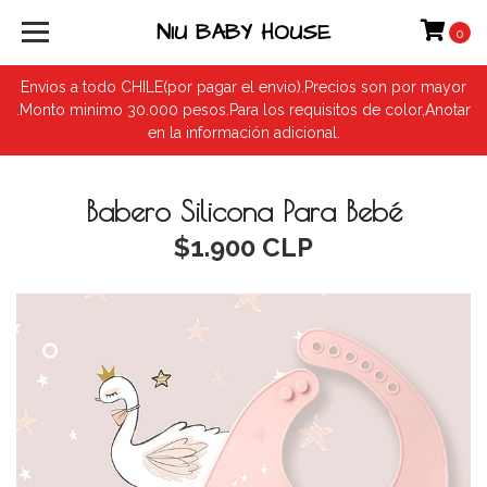
NIU BABY HOUSE
0
Envios a todo CHILE(por pagar el envio).Precios son por mayor
.Monto minimo 30.000 pesos.Para los requisitos de color,Anotar
en la información adicional.
Babero Silicona Para Bebé
$1.900 CLP