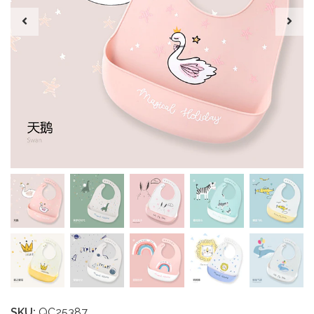
SKU:
QC25387