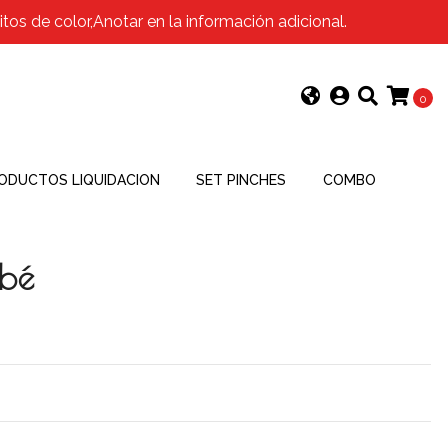
os de color,Anotar en la información adicional.
0
ODUCTOS LIQUIDACION
SET PINCHES
COMBO
ebé