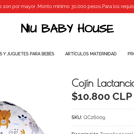
s son por mayor .Monto minimo 30.000 pesos.Para los requisit
NIU BABY HOUSE
S Y JUGUETES PARA BEBÉS
ARTÍCULOS MATERNIDAD
PR
Cojín Lactanci
$10.800 CLP
SKU:
QC26009