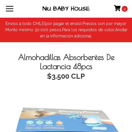
NIU BABY HOUSE
0
Envios a todo CHILE(por pagar el envio).Precios son por mayor
.Monto minimo 30.000 pesos.Para los requisitos de color,Anotar
en la información adicional.
Almohadillas Absorbentes De
Lactancia 48pcs
$3.500 CLP