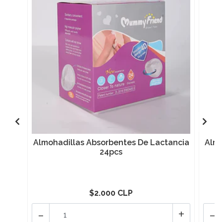
Almohadillas Absorbentes De Lactancia
Almo
24pcs
$2.000 CLP
-
+
-