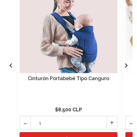
Cinturón Portabebé Tipo Canguro
S
$8.500 CLP
-
+
-