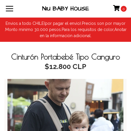
NIU BABY HOUSE
0
Envios a todo CHILE(por pagar el envio).Precios son por mayor
.Monto minimo 30.000 pesos.Para los requisitos de color,Anotar
en la información adicional.
Cinturón Portabebé Tipo Canguro
$12.800 CLP