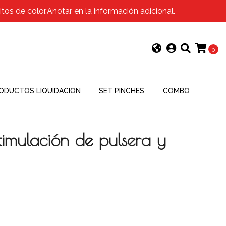
os de color,Anotar en la información adicional.
0
ODUCTOS LIQUIDACION
SET PINCHES
COMBO
stimulación de pulsera y