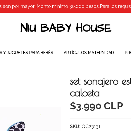
s son por mayor .Monto minimo 30.000 pesos.Para los requisit
NIU BABY HOUSE
S Y JUGUETES PARA BEBÉS
ARTÍCULOS MATERNIDAD
PR
set sonajero e
calceta
$3.990 CLP
SKU:
QC23131