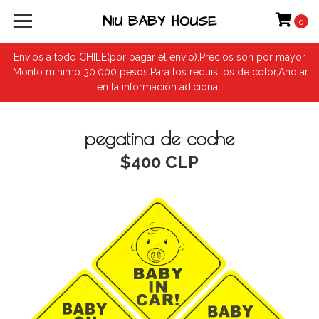
NIU BABY HOUSE
0
Envios a todo CHILE(por pagar el envio).Precios son por mayor
.Monto minimo 30.000 pesos.Para los requisitos de color,Anotar
en la información adicional.
pegatina de coche
$400 CLP