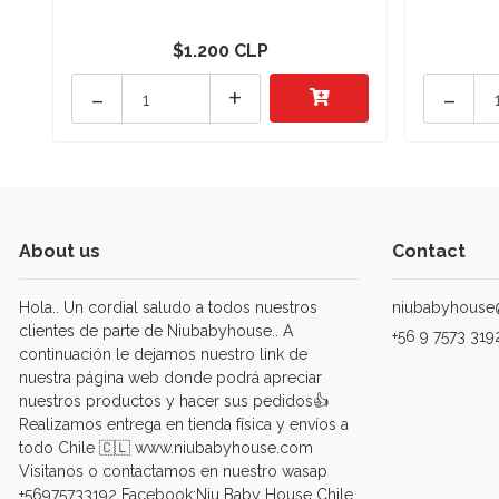
$1.200 CLP
-
+
-
About us
Contact
Hola.. Un cordial saludo a todos nuestros
niubabyhouse
clientes de parte de Niubabyhouse.. A
+56 9 7573 319
continuación le dejamos nuestro link de
nuestra página web donde podrá apreciar
nuestros productos y hacer sus pedidos👍
Realizamos entrega en tienda física y envíos a
todo Chile 🇨🇱 www.niubabyhouse.com
Visitanos o contactamos en nuestro wasap
+56975733192 Facebook:Niu Baby House Chile