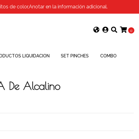
os de color,Anotar en la información adicional.
0
ODUCTOS LIQUIDACION
SET PINCHES
COMBO
A De Alcalino