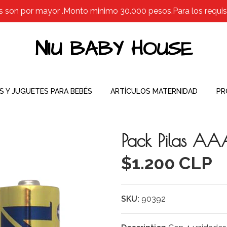
s son por mayor .Monto minimo 30.000 pesos.Para los requisit
NIU BABY HOUSE
S Y JUGUETES PARA BEBÉS
ARTÍCULOS MATERNIDAD
PR
Pack Pilas AA
$1.200 CLP
SKU:
90392