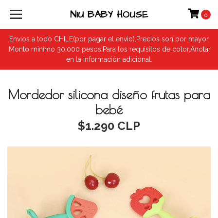
NIU BABY HOUSE
0
Envios a todo CHILE(por pagar el envio).Precios son por mayor
.Monto minimo 30.000 pesos.Para los requisitos de color,Anotar
en la información adicional.
Mordedor silicona diseño frutas para
bebé
$1.290 CLP