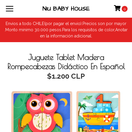
NIU BABY HOUSE
0
Envios a todo CHILE(por pagar el envio).Precios son por mayor
.Monto minimo 30.000 pesos.Para los requisitos de color,Anotar
en la información adicional.
Juguete Tablet Madera
Rompecabezas Didáctico En Español
$1.200 CLP