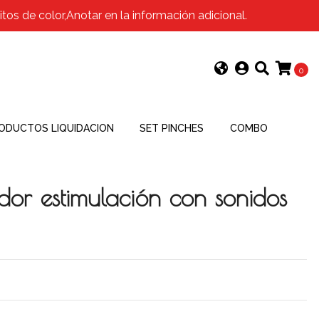
os de color,Anotar en la información adicional.
0
ODUCTOS LIQUIDACION
SET PINCHES
COMBO
or estimulación con sonidos