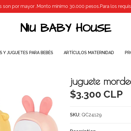
s son por mayor .Monto minimo 30.000 pesos.Para los requisit
NIU BABY HOUSE
S Y JUGUETES PARA BEBÉS
ARTÍCULOS MATERNIDAD
PR
juguete morded
$3.300 CLP
SKU:
QC24129