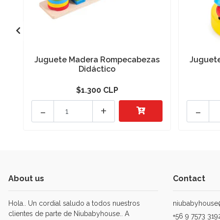
Juguete Madera Rompecabezas
Juguet
Didáctico
$1.300 CLP
-
+
-
About us
Contact
Hola.. Un cordial saludo a todos nuestros
niubabyhouse
clientes de parte de Niubabyhouse.. A
+56 9 7573 319