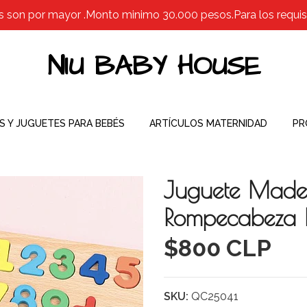
s son por mayor .Monto minimo 30.000 pesos.Para los requisit
NIU BABY HOUSE
S Y JUGUETES PARA BEBÉS
ARTÍCULOS MATERNIDAD
PR
Juguete Mader
Rompecabeza 
$800 CLP
SKU:
QC25041