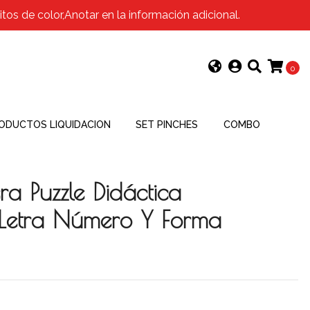
os de color,Anotar en la información adicional.
0
ODUCTOS LIQUIDACION
SET PINCHES
COMBO
a Puzzle Didáctica
Letra Número Y Forma