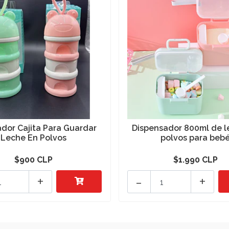
ador Cajita Para Guardar
Dispensador 800ml de l
Leche En Polvos
polvos para beb
$900 CLP
$1.990 CLP
+
-
+