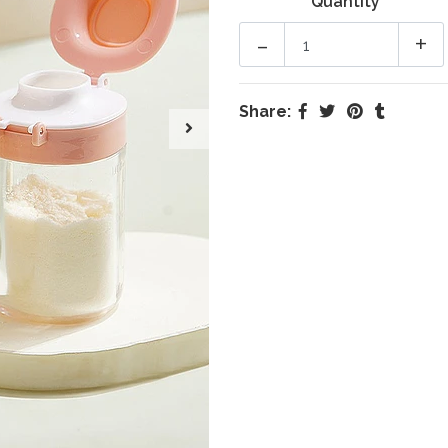
Quantity
-
+
Share: