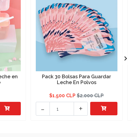
eche en
Pack 30 Bolsas Para Guardar
é
Leche En Polvos
$1.500 CLP
$2.000 CLP
-
+