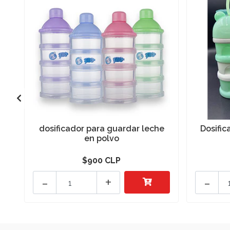
dosificador para guardar leche
Dosific
en polvo
$900 CLP
-
+
-