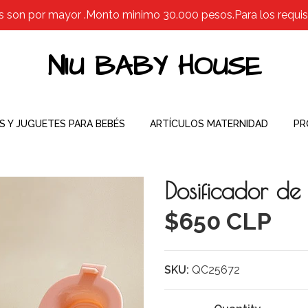
s son por mayor .Monto minimo 30.000 pesos.Para los requisit
NIU BABY HOUSE
S Y JUGUETES PARA BEBÉS
ARTÍCULOS MATERNIDAD
PR
Dosificador de
$650 CLP
SKU:
QC25672