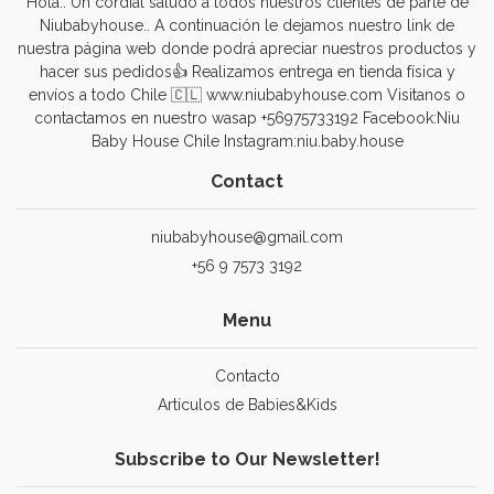
Hola.. Un cordial saludo a todos nuestros clientes de parte de
Niubabyhouse.. A continuación le dejamos nuestro link de
nuestra página web donde podrá apreciar nuestros productos y
hacer sus pedidos👍 Realizamos entrega en tienda física y
envíos a todo Chile 🇨🇱 www.niubabyhouse.com Visitanos o
contactamos en nuestro wasap +56975733192 Facebook:Niu
Baby House Chile Instagram:niu.baby.house
Contact
niubabyhouse@gmail.com
+56 9 7573 3192
Menu
Contacto
Artículos de Babies&Kids
Subscribe to Our Newsletter!