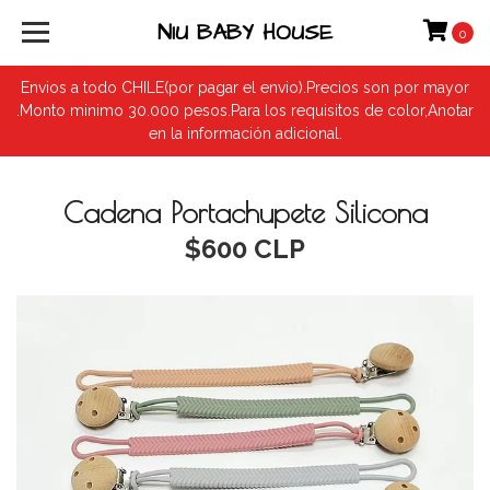
NIU BABY HOUSE
0
Envios a todo CHILE(por pagar el envio).Precios son por mayor
.Monto minimo 30.000 pesos.Para los requisitos de color,Anotar
en la información adicional.
Cadena Portachupete Silicona
$600 CLP