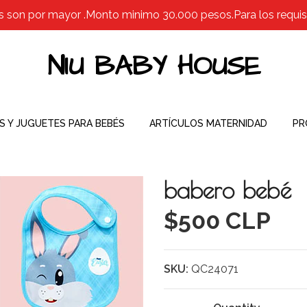
s son por mayor .Monto minimo 30.000 pesos.Para los requisit
NIU BABY HOUSE
S Y JUGUETES PARA BEBÉS
ARTÍCULOS MATERNIDAD
PR
babero bebé
$500 CLP
SKU:
QC24071