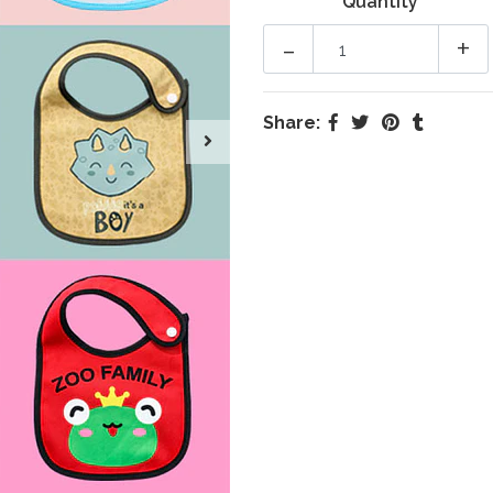
Quantity
-
+
Share: