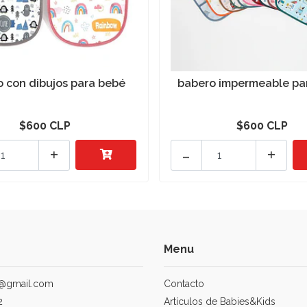
 con dibujos para bebé
babero impermeable pa
$600 CLP
$600 CLP
+
-
+
Menu
@gmail.com
Contacto
2
Artículos de Babies&Kids