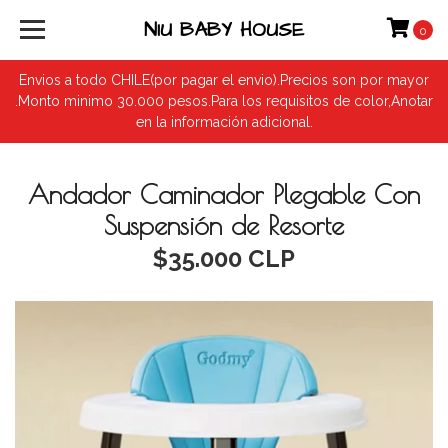
NIU BABY HOUSE
0
Envios a todo CHILE(por pagar el envio).Precios son por mayor
.Monto minimo 30.000 pesos.Para los requisitos de color,Anotar
en la información adicional.
Andador Caminador Plegable Con
Suspensión de Resorte
$35.000 CLP