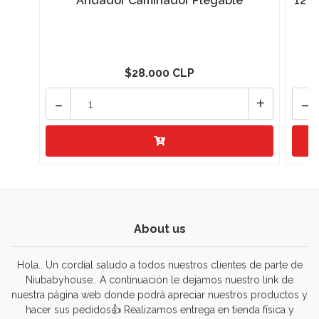
Andador Caminador Plegable
12 P
$28.000 CLP
-
+
-
About us
Hola.. Un cordial saludo a todos nuestros clientes de parte de
Niubabyhouse.. A continuación le dejamos nuestro link de
nuestra página web donde podrá apreciar nuestros productos y
hacer sus pedidos👍 Realizamos entrega en tienda física y