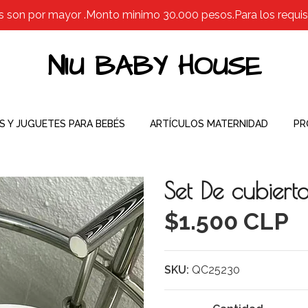
s son por mayor .Monto minimo 30.000 pesos.Para los requisit
NIU BABY HOUSE
S Y JUGUETES PARA BEBÉS
ARTÍCULOS MATERNIDAD
PR
Set De cubiert
$1.500 CLP
SKU:
QC25230