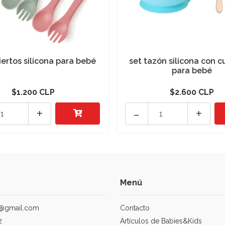
iertos silicona para bebé
set tazón silicona con c
para bebé
$1.200 CLP
$2.600 CLP
+
-
+
Menú
@gmail.com
Contacto
2
Artículos de Babies&Kids