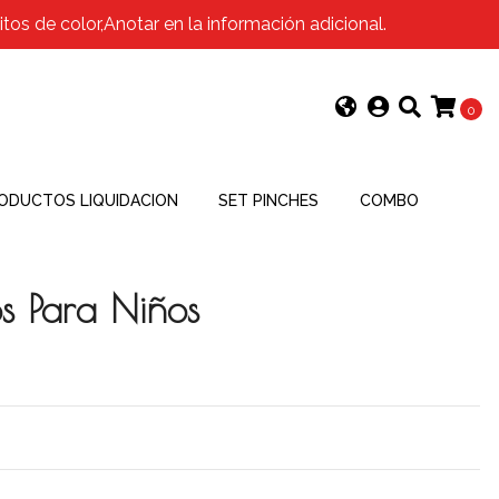
os de color,Anotar en la información adicional.
0
ODUCTOS LIQUIDACION
SET PINCHES
COMBO
os Para Niños