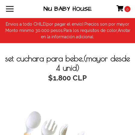
NIU BABY HOUSE
0
Envios a todo CHILE(por pagar el envio).Precios son por mayor
.Monto minimo 30.000 pesos.Para los requisitos de color,Anotar
en la información adicional.
set cuchara para bebe,(mayor desde
4 unid)
$1.800 CLP