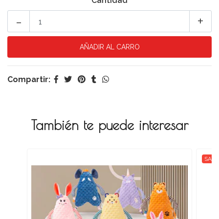
Cantidad
-
+
Compartir:
También te puede interesar
SALE