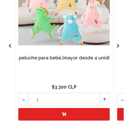
peluche para bebé,(mayor desde 4 unid)
c
$3.300 CLP
-
+
-