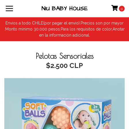
NIU BABY HOUSE
0
Envios a todo CHILE(por pagar el envio).Precios son por mayor
.Monto minimo 30.000 pesos.Para los requisitos de color,Anotar
en la información adicional.
Pelotas Sensoriales
$2.500 CLP