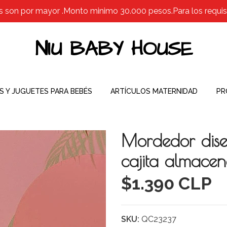
s son por mayor .Monto minimo 30.000 pesos.Para los requisit
NIU BABY HOUSE
S Y JUGUETES PARA BEBÉS
ARTÍCULOS MATERNIDAD
PR
Mordedor dis
cajita almace
$1.390 CLP
SKU:
QC23237