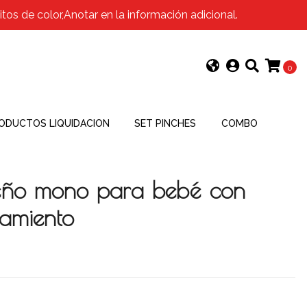
os de color,Anotar en la información adicional.
0
ODUCTOS LIQUIDACION
SET PINCHES
COMBO
eño mono para bebé con
namiento