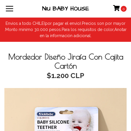
NIU BABY HOUSE
0
Envios a todo CHILE(por pagar el envio).Precios son por mayor
.Monto minimo 30.000 pesos.Para los requisitos de color,Anotar
en la información adicional.
Mordedor Diseño Jirafa Con Cajita
Cartón
$1.200 CLP