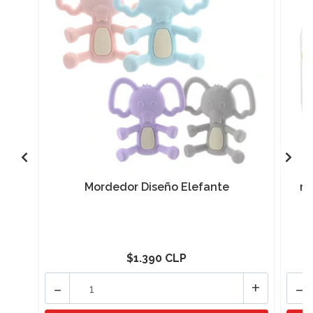
Mordedor Diseño Elefante
mo
$1.390 CLP
-
+
-