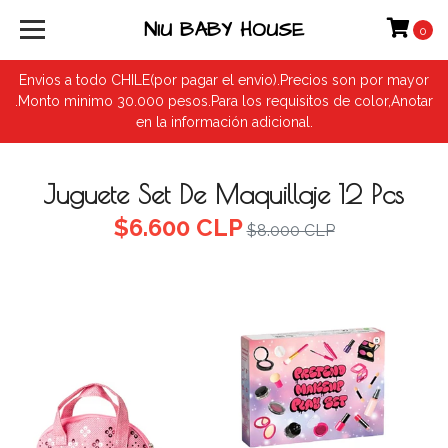
NIU BABY HOUSE
0
Envios a todo CHILE(por pagar el envio).Precios son por mayor
.Monto minimo 30.000 pesos.Para los requisitos de color,Anotar
en la información adicional.
Juguete Set De Maquillaje 12 Pcs
$6.600 CLP
$8.000 CLP