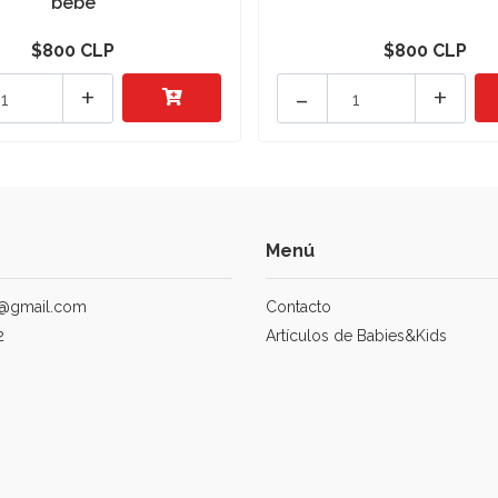
bebé
$800 CLP
$800 CLP
+
-
+
Menú
@gmail.com
Contacto
2
Artículos de Babies&Kids