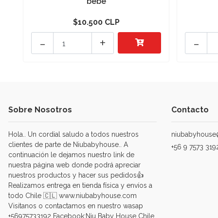
bebé
$10.500 CLP
-
+
-
Sobre Nosotros
Contacto
Hola.. Un cordial saludo a todos nuestros
niubabyhouse
clientes de parte de Niubabyhouse.. A
+56 9 7573 319
continuación le dejamos nuestro link de
nuestra página web donde podrá apreciar
nuestros productos y hacer sus pedidos👍
Realizamos entrega en tienda física y envíos a
todo Chile 🇨🇱 www.niubabyhouse.com
Visitanos o contactamos en nuestro wasap
+56975733192 Facebook:Niu Baby House Chile