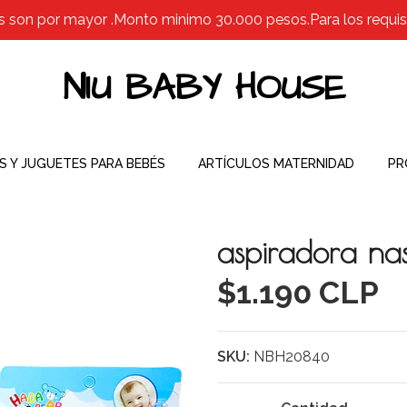
s son por mayor .Monto minimo 30.000 pesos.Para los requisit
NIU BABY HOUSE
S Y JUGUETES PARA BEBÉS
ARTÍCULOS MATERNIDAD
PR
aspiradora na
$1.190 CLP
SKU:
NBH20840