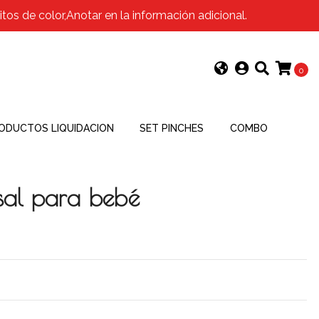
os de color,Anotar en la información adicional.
0
ODUCTOS LIQUIDACION
SET PINCHES
COMBO
sal para bebé